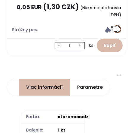
(1,30 CZK)
0,05 EUR
(Nie sme platcovia
DPH)
Strážny pes:
-
+
ks
Viac informácií
Parametre
Farba:
staromosadz
Balenie:
1 ks