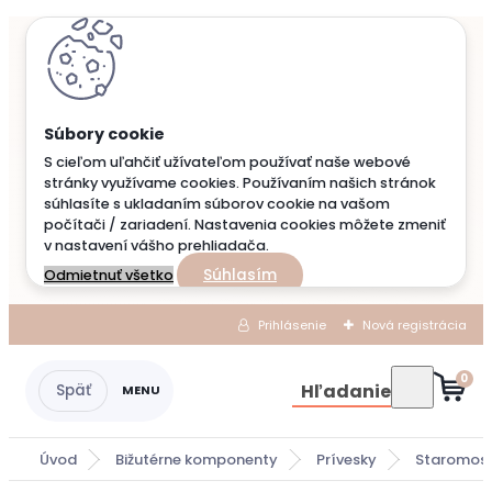
S cieľom uľahčiť užívateľom používať naše webové
stránky využívame cookies. Používaním našich stránok
súhlasíte s ukladaním súborov cookie na vašom
počítači / zariadení. Nastavenia cookies môžete zmeniť
v nastavení vášho prehliadača.
Súhlasím
Odmietnuť všetko
Prihlásenie
Nová registrácia
0
Hľadanie
Úvod
Bižutérne komponenty
Prívesky
Staromosa