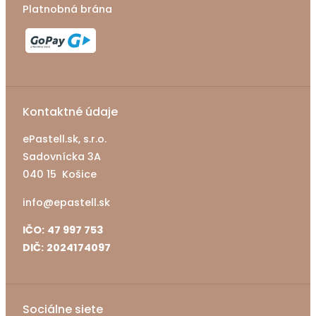
Platnobná brána
Kontaktné údaje
ePastell.sk, s.r.o.
Sadovnícka 3A
040 15 Košice
info@epastell.sk
IČO:
47 997 753
DIČ:
2024174097
Sociálne siete