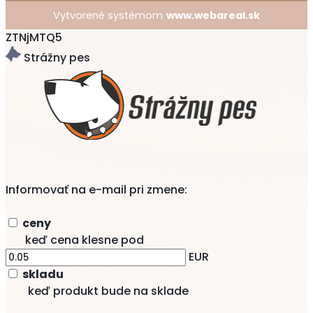
Vytvorené systémom
www.webareal.sk
ZTNjMTQ5
Strážny pes
Informovať na e-mail pri zmene:
ceny
keď cena klesne pod
EUR
skladu
keď produkt bude na sklade