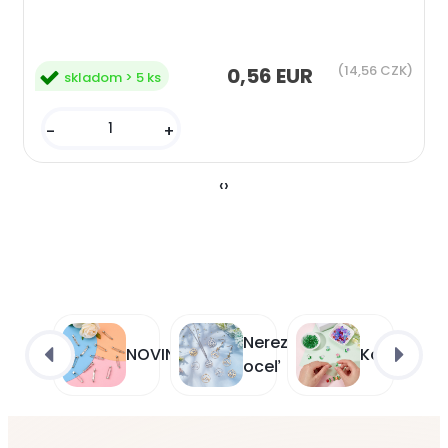
(14,56 CZK)
0,56 EUR
skladom > 5 ks
-
+
‹
›
Nerezová
NOVINKY
Korálky
oceľ