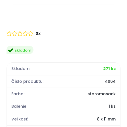
0x
skladom
Skladom:
271 ks
Číslo produktu:
4064
Farba:
staromosadz
Balenie:
1 ks
Veľkosť:
8 x 11 mm