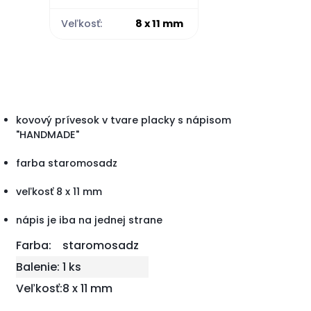
Veľkosť:
8 x 11 mm
kovový prívesok v tvare placky s nápisom
"HANDMADE"
farba staromosadz
veľkosť 8 x 11 mm
nápis je iba na jednej strane
Farba:
staromosadz
Balenie:
1 ks
Veľkosť:
8 x 11 mm