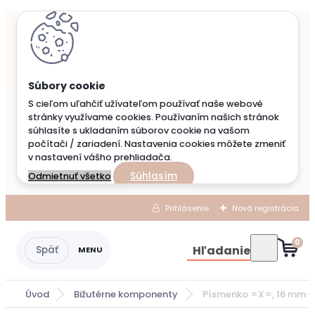
S cieľom uľahčiť užívateľom používať naše webové
stránky využívame cookies. Používaním našich stránok
súhlasíte s ukladaním súborov cookie na vašom
počítači / zariadení. Nastavenia cookies môžete zmeniť
v nastavení vášho prehliadača.
Súhlasím
Odmietnuť všetko
Prihlásenie
Nová registrácia
0
Hľadanie
Úvod
Bižutérne komponenty
Písmenko =X=, 16 mm - 