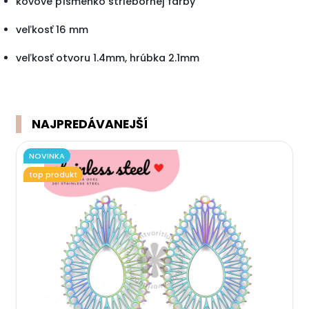
kovové písmenko striebornej farby
veľkosť 16 mm
veľkosť otvoru 1.4mm, hrúbka 2.1mm
NAJPREDÁVANEJŠÍ
NOVINKA
top produkt