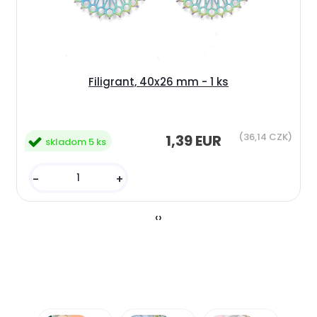
Filigrant, 40x26 mm - 1 ks
(36,14 CZK)
1,39 EUR
skladom 5 ks
-
+
‹
›