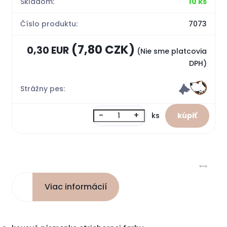
Skladom:
10 ks
Číslo produktu:
7073
(7,80 CZK)
0,30 EUR
(Nie sme platcovia
DPH)
Strážny pes:
-
+
ks
Viac informácií