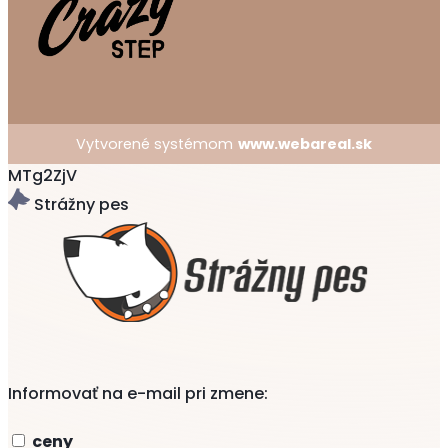
Vytvorené systémom
www.webareal.sk
MTg2ZjV
Strážny pes
Informovať na e-mail pri zmene:
ceny