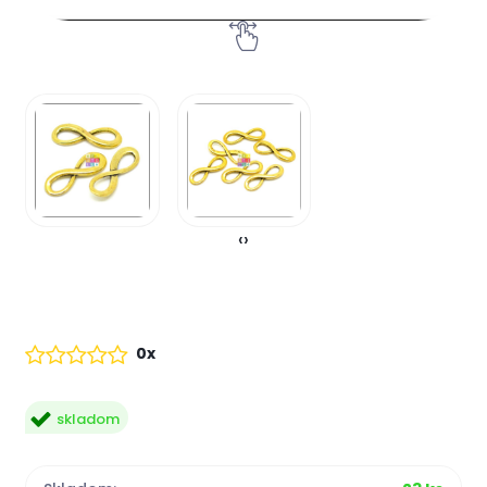
‹
›
0x
skladom