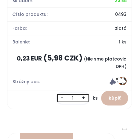
Skladom:
23 ks
Číslo produktu:
0493
Farba:
zlatá
Balenie:
1 ks
(5,98 CZK)
0,23 EUR
(Nie sme platcovia
DPH)
Strážny pes:
-
+
ks