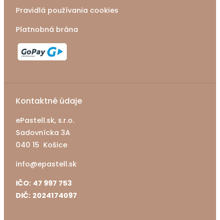
Pravidlá používania cookies
Platnobná brána
Kontaktné údaje
ePastell.sk, s.r.o.
Sadovnícka 3A
040 15 Košice
info@epastell.sk
IČO:
47 997 753
DIČ:
2024174097