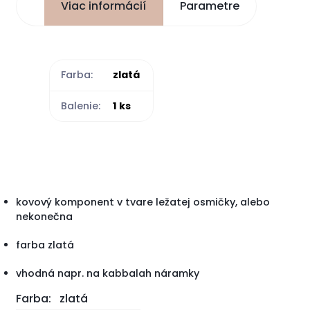
Viac informácií
Parametre
Farba:
zlatá
Balenie:
1 ks
kovový komponent v tvare ležatej osmičky, alebo
nekonečna
farba zlatá
vhodná napr. na kabbalah náramky
Farba:
zlatá