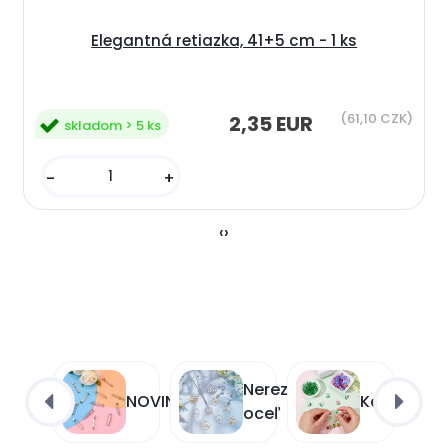
Elegantná retiazka, 41+5 cm - 1 ks
(61,10 CZK)
2,35 EUR
skladom > 5 ks
-
+
‹
›
Nerezová
NOVINKY
Korálky
oceľ