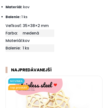
Materiál:
kov
Balenie:
1 ks
Veľkosť:
35×38×2 mm
Farba:
medená
Materiál:
kov
Balenie:
1 ks
NAJPREDÁVANEJŠÍ
NOVINKA
top produkt