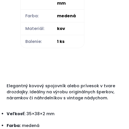
mm
Farba:
medená
Materiál:
kov
Balenie:
1 ks
Elegantný kovový spojovník alebo prívesok v tvare
drozdajky. Ideálny na výrobu originálnych šperkov,
náramkov či náhrdelníkov s vintage nádychom.
Veľkosť:
35×38×2 mm
Farba:
medená