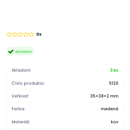
0x
skladom
Skladom:
3 ks
Číslo produktu:
5120
Veľkosť:
35×38×2 mm
Farba:
medená
Materiál:
kov