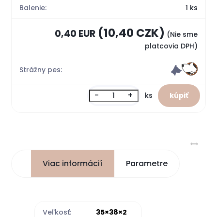
Balenie:
1 ks
(10,40 CZK)
0,40 EUR
(Nie sme
platcovia DPH)
Strážny pes:
-
+
ks
Viac informácií
Parametre
Veľkosť:
35×38×2