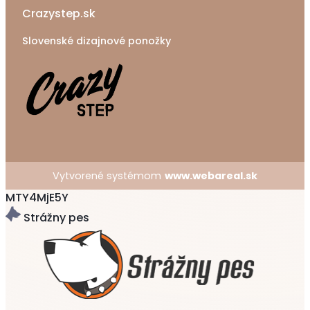
Crazystep.sk
Slovenské dizajnové ponožky
Vytvorené systémom
www.webareal.sk
MTY4MjE5Y
Strážny pes