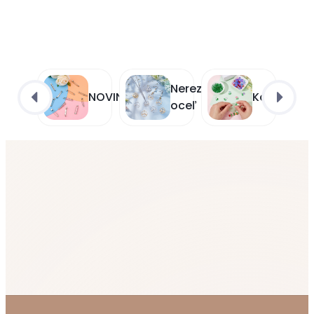
Nerezová
NOVINKY
Korálky
oceľ