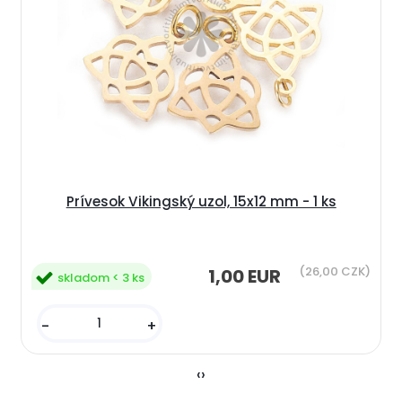
Prívesok Vikingský uzol, 15x12 mm - 1 ks
(26,00 CZK)
1,00 EUR
skladom < 3 ks
-
+
‹
›