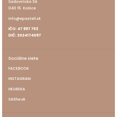
Sadovnícka 3A
040 15 Košice
info@epastell.sk
IČO:
47 997 753
DIČ:
2024174097
Sociálne siete
FACEBOOK
INSTAGRAM
HEUREKA
SAShe.sk