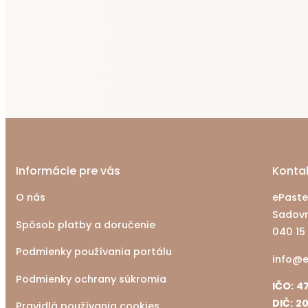
Informácie pre vás
Konta
O nás
ePastell
Sadovn
Spôsob platby a doručenie
040 15
Podmienky používania portálu
info@e
Podmienky ochrany súkromia
IČO:
47
DIČ:
20
Pravidlá používania cookies