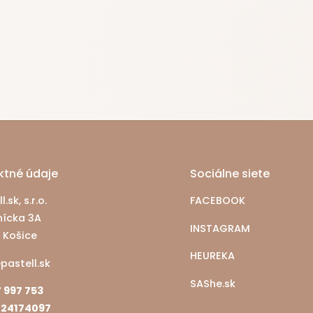
ktné údaje
Sociálne siete
.sk, s.r.o.
FACEBOOK
ícka 3A
INSTAGRAM
 Košice
HEUREKA
pastell.sk
SAShe.sk
 997 753
24174097