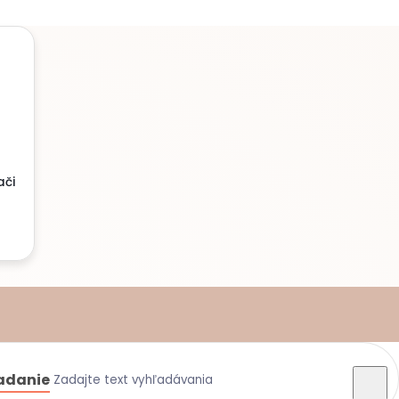
ači
adanie