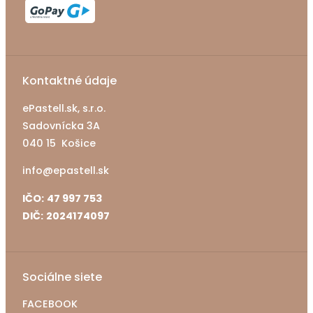
Kontaktné údaje
ePastell.sk, s.r.o.
Sadovnícka 3A
040 15 Košice
info@epastell.sk
IČO:
47 997 753
DIČ:
2024174097
Sociálne siete
FACEBOOK