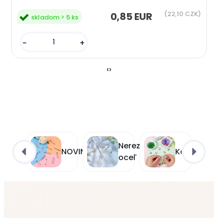
(22,10 CZK)
0,85 EUR
skladom > 5 ks
-
+
‹
›
Nerezová
NOVINKY
Korálky
oceľ