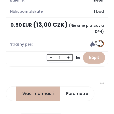
Balenie:
1 meter
Nákupom získate
1 bod
(13,00 CZK)
0,50 EUR
(Nie sme platcovia
DPH)
Strážny pes:
-
+
ks
Viac informácií
Parametre