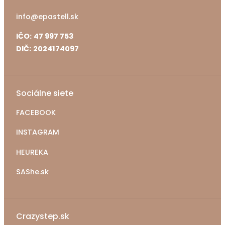
info@epastell.sk
IČO:
47 997 753
DIČ:
2024174097
Sociálne siete
FACEBOOK
INSTAGRAM
HEUREKA
SAShe.sk
Crazystep.sk