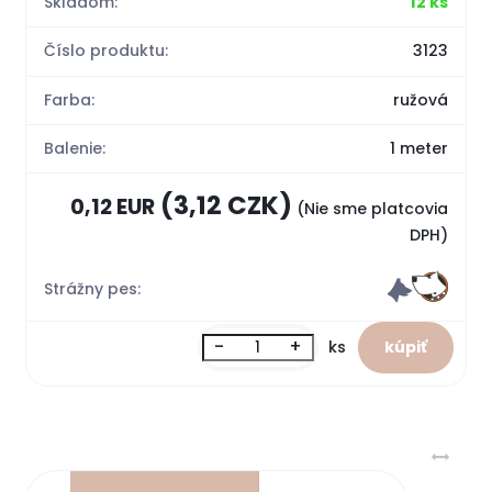
Skladom:
12 ks
Číslo produktu:
3123
Farba:
ružová
Balenie:
1 meter
(3,12 CZK)
0,12 EUR
(Nie sme platcovia
DPH)
Strážny pes:
-
+
ks