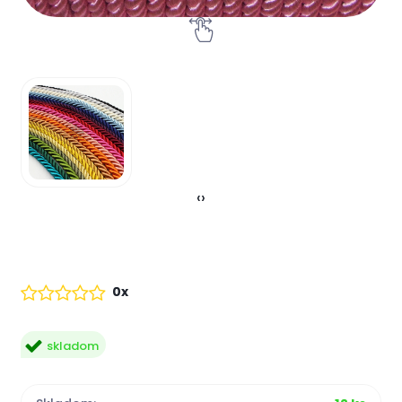
‹
›
0x
skladom