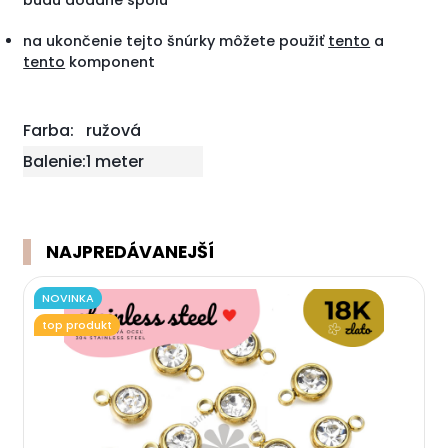
budú dodané spolu
na ukončenie tejto šnúrky môžete použiť
tento
a
tento
komponent
Farba:
ružová
Balenie:
1 meter
NAJPREDÁVANEJŠÍ
NOVINKA
top produkt