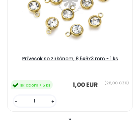
Prívesok so zirkónom, 8,5x6x3 mm - 1 ks
(26,00 CZK)
1,00 EUR
skladom > 5 ks
-
+
‹
›