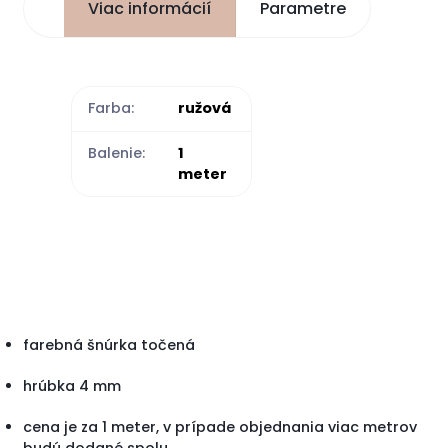
Viac informácií
Parametre
Farba:
ružová
Balenie:
1
meter
farebná šnúrka točená
hrúbka 4 mm
cena je za 1 meter, v prípade objednania viac metrov