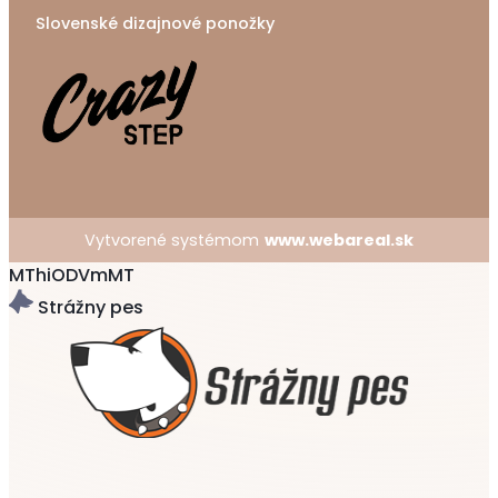
Slovenské dizajnové ponožky
Vytvorené systémom
www.webareal.sk
MThiODVmMT
Strážny pes